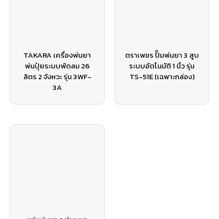
TAKARA เครื่องพ่นยา
ตราเพชร ปั๊มพ่นยา 3 สูบ
พ่นปุ๋ยระบบพัดลม 26
ระบบอัตโนมัติ 1 นิ้ว รุ่น
ลิตร 2 จังหวะ รุ่น 3WF-
TS-51E (เฉพาะกล่อง)
3A