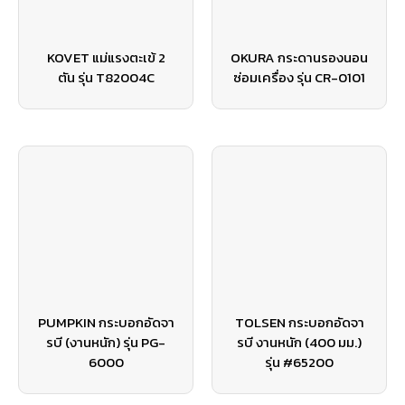
KOVET แม่แรงตะเข้ 2
OKURA กระดานรองนอน
ตัน รุ่น T82004C
ซ่อมเครื่อง รุ่น CR-0101
PUMPKIN กระบอกอัดจา
TOLSEN กระบอกอัดจา
รบี (งานหนัก) รุ่น PG-
รบี งานหนัก (400 มม.)
6000
รุ่น #65200