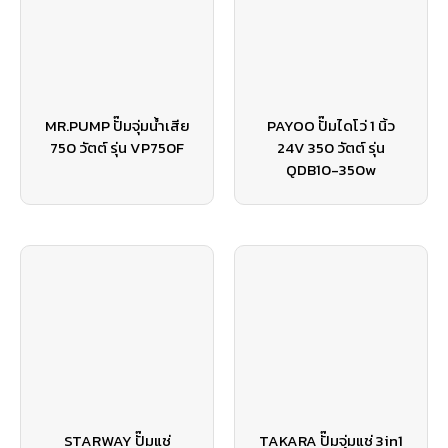
MR.PUMP ปั๊มจุ่มน้ำเสีย
PAYOO ปั๊มไดโว่ 1 นิ้ว
750 วัตต์ รุ่น VP750F
24V 350 วัตต์ รุ่น
QDB10-350w
STARWAY ปั๊มแช่
TAKARA ปั๊มจุ่มแช่ 3in1