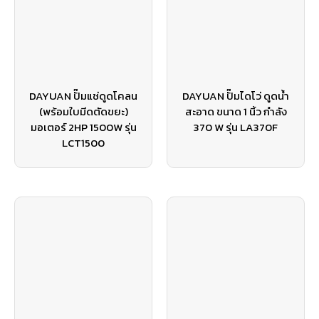
DAYUAN ปั๊มแช่ดูดโคลน
DAYUAN ปั๊มไดโว่ ดูดน้ำ
(พร้อมใบมีดตัดขยะ)
สะอาด ขนาด 1 นิ้ว กำลัง
มอเตอร์ 2HP 1500W รุ่น
370 W รุ่น LA370F
LCT1500