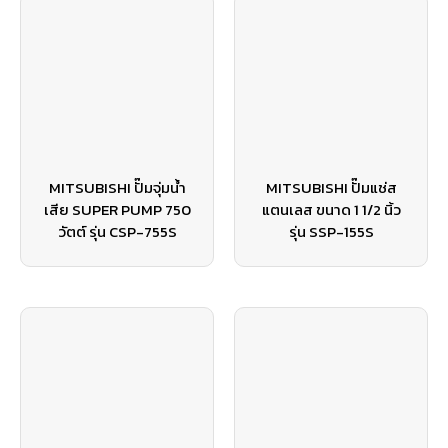
MITSUBISHI ปั๊มจุ่มน้ำ
MITSUBISHI ปั๊มแช่ส
เสีย SUPER PUMP 750
แตนเลส ขนาด 1 1/2 นิ้ว
วัตต์ รุ่น CSP-755S
รุ่น SSP-155S