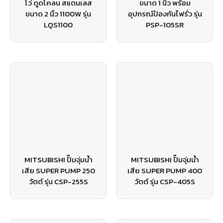
โว่ ดูดโคลน สแตนเลส
ขนาด 1 นิ้ว พร้อม
ขนาด 2 นิ้ว 1100W รุ่น
อุปกรณ์ป้องกันไฟรั่ว รุ่น
LQS1100
PSP-105SR
MITSUBISHI ปั๊มจุ่มน้ำ
MITSUBISHI ปั๊มจุ่มน้ำ
เสีย SUPER PUMP 250
เสีย SUPER PUMP 400
วัตต์ รุ่น CSP-255S
วัตต์ รุ่น CSP-405S