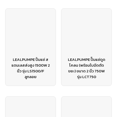
LEALPUMPE ปั้มแช่ ส
LEALPUMPE ปั๊มแช่ดูด
แตนเลสส่งสูง 1500W 2
โคลน (พร้อมใบมีดตัด
นิ้ว รุ่น LS1500/F
ขยะ) ขนาด 2 นิ้ว 750W
ลูกลอย
รุ่น LCT750