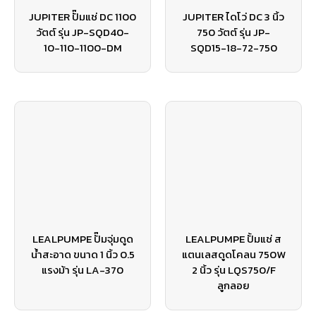
JUPITER ปั๊มแช่ DC 1100
JUPITER ไดโว่ DC 3 นิ้ว
วัตต์ รุ่น JP-SQD40-
750 วัตต์ รุ่น JP-
10-110-1100-DM
SQD15-18-72-750
LEALPUMPE ปั๊มจุ่มดูด
LEALPUMPE ปั้มแช่ ส
น้ำสะอาด ขนาด 1 นิ้ว 0.5
แตนเลสดูดโคลน 750W
แรงม้า รุ่น LA-370
2 นิ้ว รุ่น LQS750/F
ลูกลอย