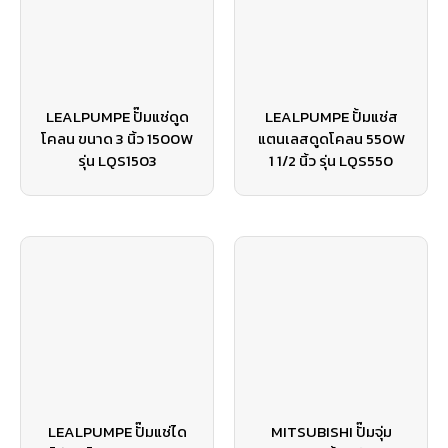
LEALPUMPE ปั๊มแช่ดูด
LEALPUMPE ปั้มแช่ส
โคลน ขนาด 3 นิ้ว 1500W
แตนเลสดูดโคลน 550W
รุ่น LQS1503
1 1/2 นิ้ว รุ่น LQS550
LEALPUMPE ปั๊มแช่ได
MITSUBISHI ปั๊มจุ่ม