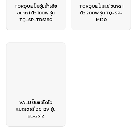
TORQUE ปั๊มจุ่มน้ำเสีย
TORQUE ปั๊มแช่ ขนาด 1
ขนาด 1 นิ้ว 180W รุ่น
นิ้ว 200W รุ่น TQ-SP-
TQ-SP-TDS180
M120
VALU ปั๊มแช่ไดโว่
แบตเตอรี่ DC 12V รุ่น
BL-2512