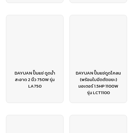
DAYUAN ปั๊มแช่ ดูดน้ำ
DAYUAN ปั๊มแช่ดูดโคลน
สะอาด 2 นิ้ว 750W รุ่น
(พร้อมใบมีดตัดขยะ)
LA750
มอเตอร์ 1.5HP 1100W
รุ่น LCT1100