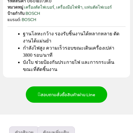
0601B373K0
รหัสสินค้า
,
,
เครื่องตัดไฟเบอร์
เครื่องมือไฟฟ้า
แท่นตัดไฟเบอร์
หมวดหมู่
BOSCH
ป้ายกำกับ
แบรนด์:
BOSCH
ฐานโลหะกว้าง รองรับชิ้นงานได้หลากหลาย ตัด
งานได้แม่นยำ
กำลังไฟสูง ความเร็วรอบขณะเดินเครื่องเปล่า
3800 รอบ/นาที
บังใบ ช่วยป้องกันประกายไฟ และการกระเด็น
ขณะที่ตัดชิ้นงาน
สอบถามสั่งซื้อสินค้าผ่าน Line
คำอธิบาย
ข้อมูลเพิ่มเติม