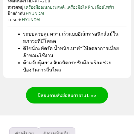
HD-PT-208
รหัสสินค้า
,
,
เครื่องมืออเนกประสงค์
เครื่องมือไฟฟ้า
เลื่อยไฟฟ้า
หมวดหมู่
HYUNDAI
ป้ายกำกับ
แบรนด์:
HYUNDAI
ระบบควบคุมความเร็วแบบอิเล็กทรอนิกส์แม้ใน
สภาวะที่มีโหลด
ดีไซน์กะทัดรัด นํ้าหนักเบาทำให้ลดอาการเมื่อย
ล้าขณะใช้งาน
ด้ามจับหุ้มยาง จับถนัดกระชับมือ พร้อมช่วย
ป้องกันการลื่นไหล
สอบถามสั่งซื้อสินค้าผ่าน Line
คำอธิบาย
ข้อมูลเพิ่มเติม