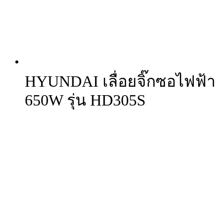
HYUNDAI เลื่อยจิ๊กซอไฟฟ้า
650W รุ่น HD305S