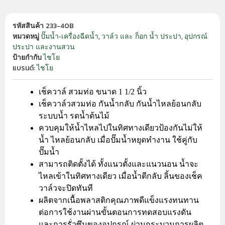
233-40B
รหัสสินค้า
,
,
ปั๊มน้ำ-เครื่องฉีดน้ำ
วาล์ว และ ก็อก น้ำ ประปา
อุปกรณ์
หมวดหมู่
ประปา และงานสวน
ไชโย
ป้ายกำกับ
แบรนด์:
ไชโย
เช็ควาล์ สวมท่อ ขนาด 1 1/2 นิ้ว
เช็ควาล์วสวมท่อ กันน้ำกลับ กันน้ำไหลย้อนกลับ
ระบบน้ำ รดน้ำต้นไม้
ควบคุมให้น้ำไหลไปในทิศทางเดียวป้องกันไม่ให้
น้ำ ไหลย้อนกลับ เมื่อปั๊มน้ำหยุดทำงาน ใช้คู่กับ
ปั๊มน้ำ
สามารถติดตั้งได้ ทั้งแนวตั้งและแนวนอน น้ำจะ
ไหลเข้าในทิศทางเดียว เมื่อน้ำตีกลับ ลิ้นของเช็ค
วาล์วจะปิดทันที
ผลิตจากเนื้อพลาสติกคุณภาพดีแข็งแรงทนทาน
ต่อการใช้งานผ่านขั้นตอนการทดสอบแรงดัน
และการรั่วซึมของอุปกรณ์ ผ่านกระบวนการผลิต