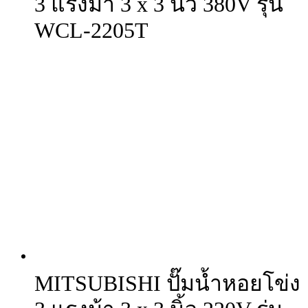
3 แรงม้า 3 x 3 นิ้ว 380V รุ่น
WCL-2205T
MITSUBISHI ปั๊มน้ำหอยโข่ง