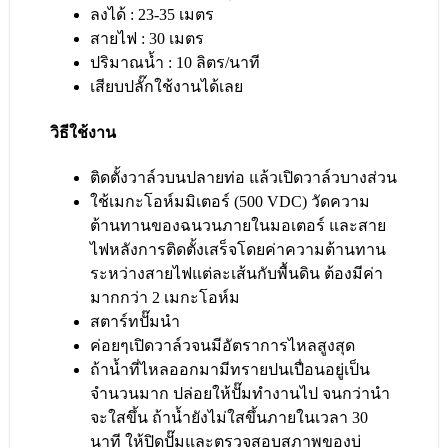
ลงได้ : 23-35 เมตร
สายไฟ : 30 เมตร
ปริมาณน้ำ : 10 ลิตร/นาที
เสียบปลั๊กใช้งานได้เลย
วิธีใช้งาน
ติดตั้งวาล์วบนปลายท่อ แล้วเปิดวาล์วบางส่วน
ใช้เมกะโอห์มมิเตอร์ (500 VDC) วัดความ
ต้านทานของฉนวนภายในมอเตอร์ และสาย
ไฟหลังการติดตั้งเสร็จโดยค่าความต้านทาน
ระหว่างสายไฟแต่ละเส้นกับพื้นดิน ต้องมีค่า
มากกว่า 2 เมกะโอห์ม
สตาร์ทปั๊มนำ
ค่อยๆเปิดวาล์วจนมีอัตราการไหลสูงสุด
ถ้าน้ำที่ไหลออกมามีทรายปนเปื่อนอยู่เป็น
จำนวนมาก ปล่อยให้ปั๊มทำงานไป จนกว่านำ
จะใสขึ้น ถ้าน้ำยังไม่ใสขึ้นภายในเวลา 30
นาที ให้ปิดปั๊มและตรวจสอบสภาพของบ่