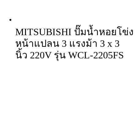
MITSUBISHI ปั๊มน้ำหอยโข่ง
หน้าแปลน 3 แรงม้า 3 x 3
นิ้ว 220V รุ่น WCL-2205FS