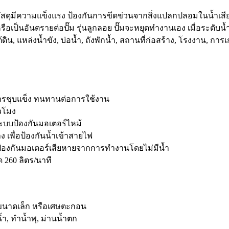
 วัสดุมีความแข็งแรง ป้องกันการขีดข่วนจากสิ่งแปลกปลอมในน้ำเสียไ
รือเป็นอันตรายต่อปั๊ม รุ่นลูกลอย ปั๊มจะหยุดทำงานเอง เมื่อระดับ
้ดิน, แหล่งน้ำขัง, บ่อน้ำ, ถังพักน้ำ, สถานที่ก่อสร้าง, โรงงาน, 
ารชุบแข็ง ทนทานต่อการใช้งาน
่วโมง
บบป้องกันมอเตอร์ไหม้
 เพื่อป้องกันน้ำเข้าสายไฟ
ื่อป้องกันมอเตอร์เสียหายจากการทำงานโดยไม่มีน้ำ
ด 260 ลิตร/นาที
งไม้ขนาดเล็ก หรือเศษตะกอน
้ำ, ทำน้ำพุ, ม่านน้ำตก