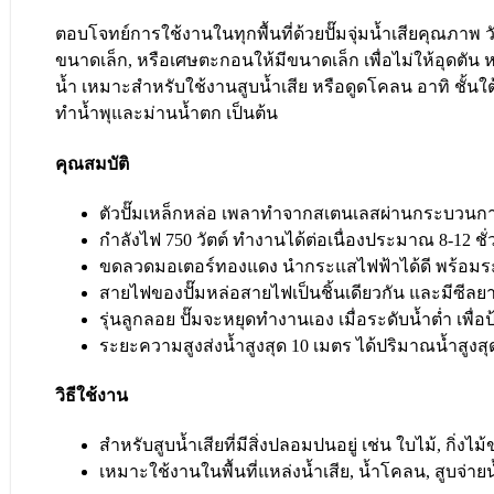
ตอบโจทย์การใช้งานในทุกพื้นที่ด้วยปั๊มจุ่มน้ำเสียคุณภาพ
ขนาดเล็ก, หรือเศษตะกอนให้มีขนาดเล็ก เพื่อไม่ให้อุดตัน ห
น้ำ เหมาะสำหรับใช้งานสูบน้ำเสีย หรือดูดโคลน อาทิ ชั้นใต
ทำน้ำพุและม่านน้ำตก เป็นต้น
คุณสมบัติ
ตัวปั๊มเหล็กหล่อ เพลาทำจากสเตนเลสผ่านกระบวนก
กำลังไฟ 750 วัตต์ ทำงานได้ต่อเนื่องประมาณ 8-12 ชั
ขดลวดมอเตอร์ทองแดง นำกระแสไฟฟ้าได้ดี พร้อมระ
สายไฟของปั๊มหล่อสายไฟเป็นชิ้นเดียวกัน และมีซีลยาง
รุ่นลูกลอย ปั๊มจะหยุดทำงานเอง เมื่อระดับน้ำต่ำ เพ
ระยะความสูงส่งน้ำสูงสุด 10 เมตร ได้ปริมาณน้ำสูงสุ
วิธีใช้งาน
สำหรับสูบน้ำเสียที่มีสิ่งปลอมปนอยู่ เช่น ใบไม้, กิ่
เหมาะใช้งานในพื้นที่แหล่งน้ำเสีย, น้ำโคลน, สูบจ่ายน