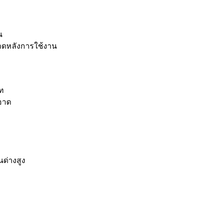
น
าดหลังการใช้งาน
ภท
ะอาด
นด่างสูง