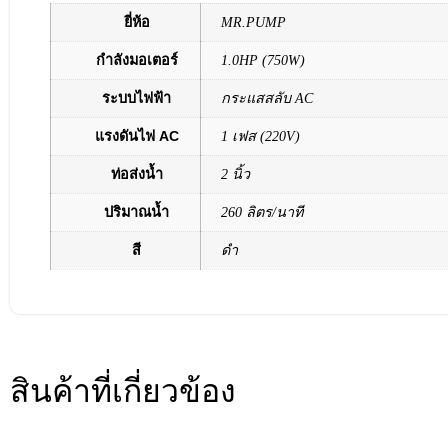
ยี่ห้อ
MR.PUMP
กำลังมอเตอร์
1.0HP (750W)
ระบบไฟฟ้า
กระแสสลับ AC
แรงดันไฟ AC
1 เฟส (220V)
ท่อส่งน้ำ
2 นิ้ว
ปริมาณน้ำ
260 ลิตร/นาที
สี
ดำ
สินค้าที่เกี่ยวข้อง