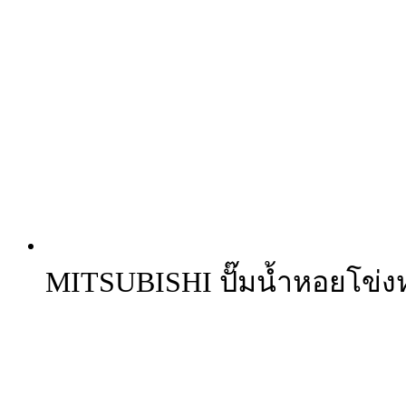
MITSUBISHI ปั๊มน้ำหอยโข่งหน