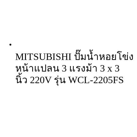
MITSUBISHI ปั๊มน้ำหอยโข่ง
หน้าแปลน 3 แรงม้า 3 x 3
นิ้ว 220V รุ่น WCL-2205FS