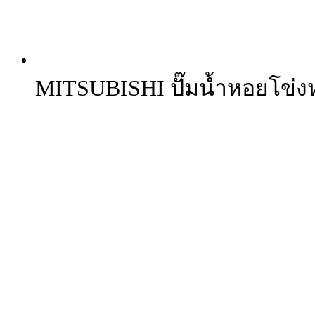
MITSUBISHI ปั๊มน้ำหอยโข่งหน