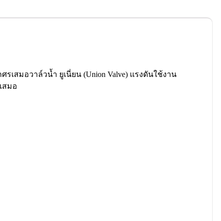
กศรเสมอวาล์วนํ้า ยูเนี่ยน (Union Valve) แรงดันใช้งาน
ศรเสมอ