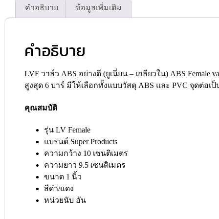
คำอธิบาย
ข้อมูลเพิ่มเติม
คำอธิบาย
LVF วาล์ว ABS อย่างดี (ยูเนี่ยน – เกลียวใน) ABS Female va
สูงสุด 6 บาร์ มีให้เลือกทั้งแบบวัสดุ ABS และ PVC จุดต่อเป
คุณสมบัติ
รุ่น LV Female
แบรนด์ Super Products
ความกว้าง 10 เซนติเมตร
ความยาว 9.5 เซนติเมตร
ขนาด 1 นิ้ว
สีดำ/แดง
หน่วยนับ อัน