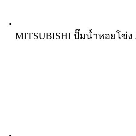
MITSUBISHI ปั๊มน้ำหอยโข่ง 2