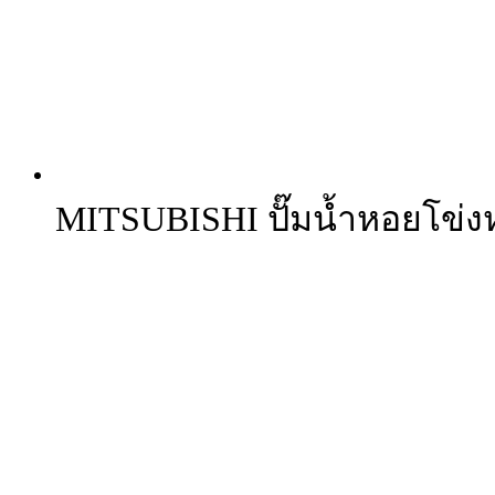
MITSUBISHI ปั๊มน้ำหอยโข่งห