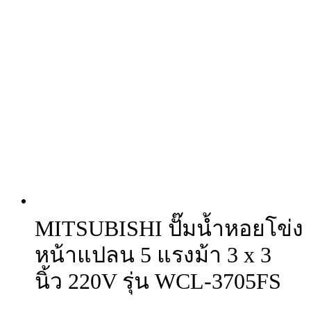
MITSUBISHI ปั๊มน้ำหอยโข่ง
หน้าแปลน 5 แรงม้า 3 x 3
นิ้ว 220V รุ่น WCL-3705FS