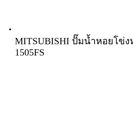
MITSUBISHI ปั๊มน้ำหอยโข่งห
1505FS