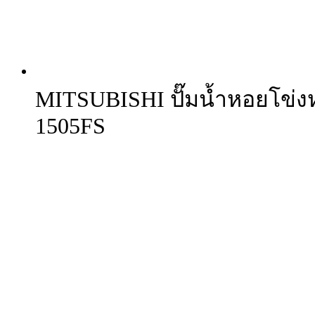
MITSUBISHI ปั๊มน้ำหอยโข่งห
1505FS