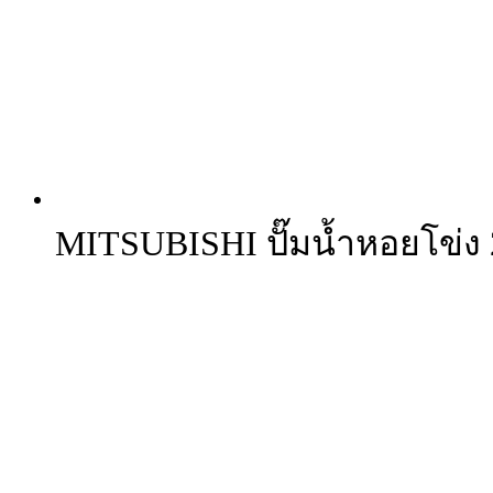
MITSUBISHI ปั๊มน้ำหอยโข่ง 2