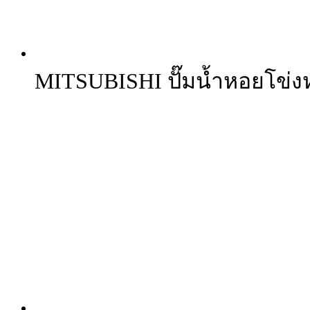
MITSUBISHI ปั๊มน้ำหอยโข่งห