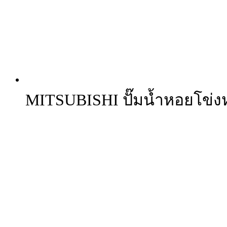
MITSUBISHI ปั๊มน้ำหอยโข่งหน