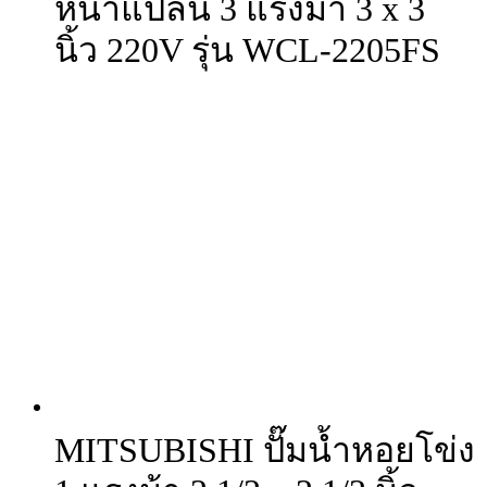
หน้าแปลน 3 แรงม้า 3 x 3
นิ้ว 220V รุ่น WCL-2205FS
MITSUBISHI ปั๊มน้ำหอยโข่ง