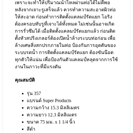
เพราะจะทําให้ปริมาณนํ้าไหลผ่านท่อได้ไม่ดีพอ
หลังจากเจาะรูเสร็จแล้ว ควรทําความสะอาดผิวท่อ
ให้สะอาด ก่อนทําการติดตั้งแคลมป์รัดแยก โอริง
ต้องครอบทับรูที่เจาะได้ทั้งหมด ไม่เช่นนั้นอาจเกิด
การรั่วซึมได้ เมื่อติดตั้งแคลมป์รัดแยกแล้ว ก่อนติด
ตั้งหัวสปริงเกลอร์ต้องเปิดน้ำล้างระบบท่อก่อน เพื่อ
ล้างเศษสิ่งสกปรกภายในท่อ ป้องกันการอุดตันของ
ระบบรดน้ำ การติดตั้งแคลมป์รัดแยก ต้องขันน๊อต
ทุกตัวให้แน่น เพื่อป้องกันตัวแคลมป์หลุดจากการใช้
งานในภาวะที่มีแรงดัน
คุณสมบัติ
รุ่น 357
แบรนด์ Super Products
ความกว้าง 15.3 มิลลิเมตร
ความยาว 12.3 มิลลิเมตร
ขนาด 75 มม. x 1 1/4 นิ้ว
สีดำ