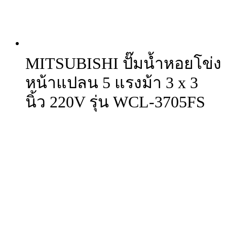
MITSUBISHI ปั๊มน้ำหอยโข่ง
หน้าแปลน 5 แรงม้า 3 x 3
นิ้ว 220V รุ่น WCL-3705FS