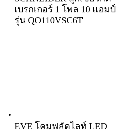
เบรกเกอร์ 1 โพล 10 แอมป์
รุ่น QO110VSC6T
EVE โคมฟลัดไลท์ LED