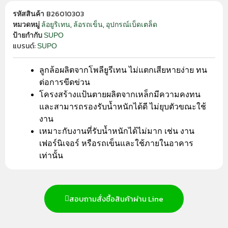
B26010303
รหัสสินค้า
,
,
ล้อยูริเทน
ล้อรถเข็น
อุปกรณ์เบ็ดเตล็ด
หมวดหมู่
SUPO
ป้ายกำกับ
แบรนด์:
SUPO
ลูกล้อผลิตจากโพลียูรีเทน ไม่แตกเสียหายง่าย ทน
ต่อการขีดข่วน
โครงสร้างแป้นตายผลิตจากเหล็กมีความคงทน
และสามารถรองรับน้ำหนักได้ดี ไม่ยุบตัวขณะใช้
งาน
เหมาะกับงานที่รับน้ำหนักได้ไม่มาก เช่น งาน
เฟอร์นิเจอร์ หรือรถเข็นและใช้ภายในอาคาร
เท่านั้น
สอบถามสั่งซื้อสินค้าผ่าน Line