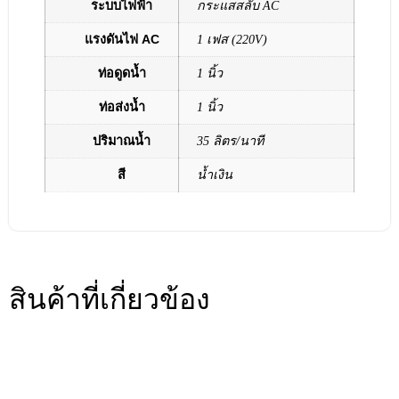
ระบบไฟฟ้า
กระแสสลับ AC
แรงดันไฟ AC
1 เฟส (220V)
ท่อดูดน้ำ
1 นิ้ว
ท่อส่งน้ำ
1 นิ้ว
ปริมาณน้ำ
35 ลิตร/นาที
สี
น้ำเงิน
สินค้าที่เกี่ยวข้อง